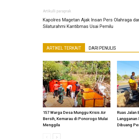
Artikulli paraprak
Kapolres Magetan Ajak Insan Pers Olahraga da
Silaturahmi Kantibmas Usai Pemilu
ARTIKEL TERKAIT
DARI PENULIS
157 Warga Desa Munggu Krisis Air
Ruas Jalan 
Bersih, Kemarau di Ponorogo Mulai
Langganan 
Menggila
Dibuang Pe