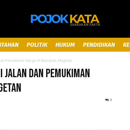
NTAHAN
POLITIK
HUKUM
PENDIDIKAN
KE
Pojok
 dan Pemukiman Warga di Maospati, Magetan
i Jalan dan Pemukiman
getan
Kata
0