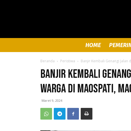
HOME
PEMERI
Beranda
Peristiwa
Banjir Kembali Genangi Jalan
Banjir Kembali Genang
Warga di Maospati, Ma
Maret 9, 2024