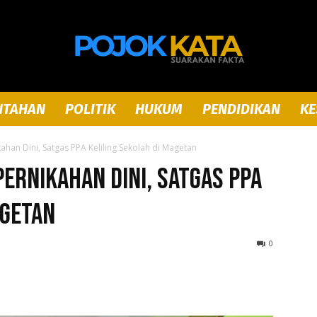
NTAHAN
POLITIK
HUKUM
PENDIDIKAN
KE
Pojok
han Dini, Satgas PPA Keliling Sekolah di Magetan
ernikahan Dini, Satgas PPA
agetan
Kata
0