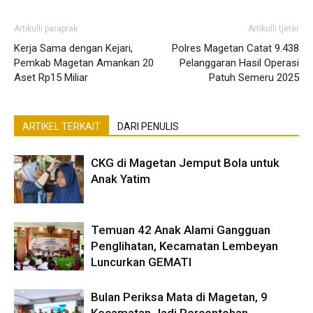
Artikulli paraprak
Artikulli tjetër
Kerja Sama dengan Kejari,
Polres Magetan Catat 9.438
Pemkab Magetan Amankan 20
Pelanggaran Hasil Operasi
Aset Rp15 Miliar
Patuh Semeru 2025
ARTIKEL TERKAIT
DARI PENULIS
CKG di Magetan Jemput Bola untuk
Anak Yatim
Temuan 42 Anak Alami Gangguan
Penglihatan, Kecamatan Lembeyan
Luncurkan GEMATI
Bulan Periksa Mata di Magetan, 9