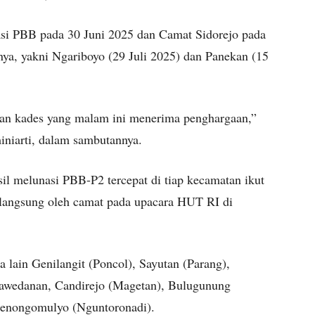
si PBB pada 30 Juni 2025 dan Camat Sidorejo pada
nya, yakni Ngariboyo (29 Juli 2025) dan Panekan (15
dan kades yang malam ini menerima penghargaan,”
niarti, dalam sambutannya.
sil melunasi PBB-P2 tercepat di tiap kecamatan ikut
 langsung oleh camat pada upacara HUT RI di
ra lain Genilangit (Poncol), Sayutan (Parang),
awedanan, Candirejo (Magetan), Bulugunung
Kenongomulyo (Nguntoronadi).