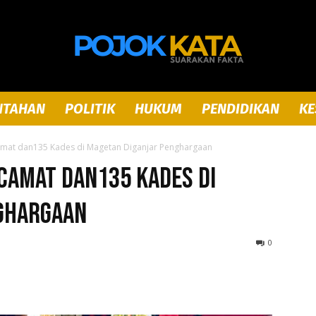
NTAHAN
POLITIK
HUKUM
PENDIDIKAN
KE
Pojok
amat dan135 Kades di Magetan Diganjar Penghargaan
 Camat dan135 Kades di
ghargaan
Kata
0