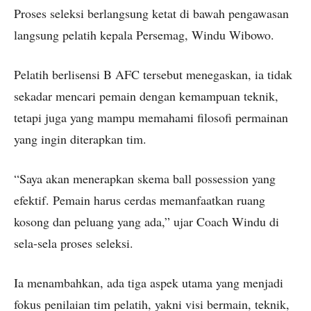
Proses seleksi berlangsung ketat di bawah pengawasan
langsung pelatih kepala Persemag, Windu Wibowo.
Pelatih berlisensi B AFC tersebut menegaskan, ia tidak
sekadar mencari pemain dengan kemampuan teknik,
tetapi juga yang mampu memahami filosofi permainan
yang ingin diterapkan tim.
“Saya akan menerapkan skema ball possession yang
efektif. Pemain harus cerdas memanfaatkan ruang
kosong dan peluang yang ada,” ujar Coach Windu di
sela-sela proses seleksi.
Ia menambahkan, ada tiga aspek utama yang menjadi
fokus penilaian tim pelatih, yakni visi bermain, teknik,