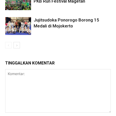
PKB Run Festival Magetan
Jujitsudoka Ponorogo Borong 15
Medali di Mojokerto
TINGGALKAN KOMENTAR