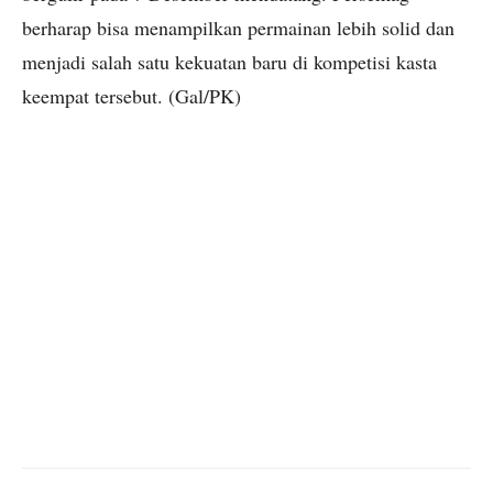
berharap bisa menampilkan permainan lebih solid dan
menjadi salah satu kekuatan baru di kompetisi kasta
keempat tersebut. (Gal/PK)