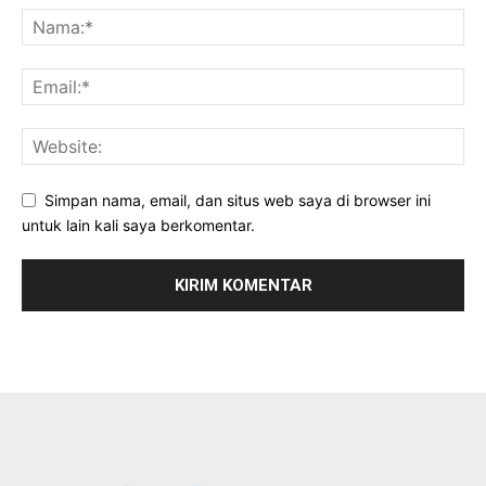
Simpan nama, email, dan situs web saya di browser ini
untuk lain kali saya berkomentar.