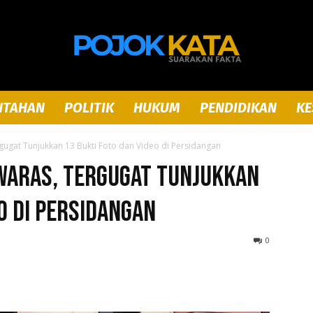
NTAHAN
POLITIK
HUKUM
PENDIDIKAN
KE
Pojok
gugat Tunjukkan 13 Bukti Foto dan Video di Persidangan
waras, Tergugat Tunjukkan
o di Persidangan
Kata
0