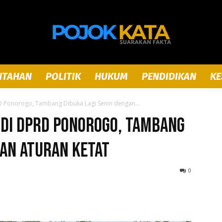
NTAHAN
POLITIK
HUKUM
PENDIDIKAN
KE
Pojok
RD Ponorogo, Tambang Dibuka Lagi Senin dengan...
r di DPRD Ponorogo, Tambang
gan Aturan Ketat
Kata
0