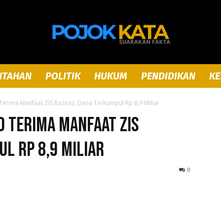
NTAHAN
POLITIK
HUKUM
PENDIDIKAN
KE
Pojok
erima Manfaat ZIS Baznas, Dana Terkumpul Rp 8,9 Miliar
o Terima Manfaat ZIS
l Rp 8,9 Miliar
Kata
0