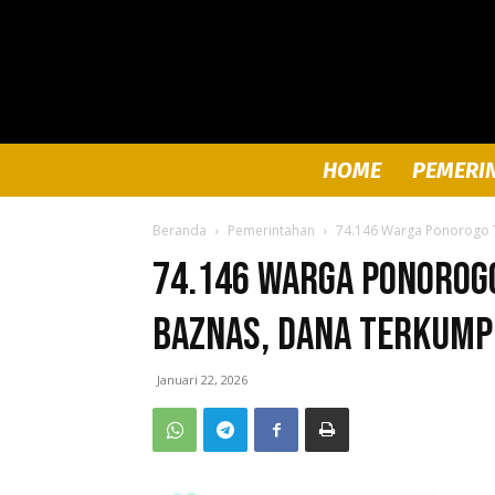
HOME
PEMERI
Beranda
Pemerintahan
74.146 Warga Ponorogo T
74.146 Warga Ponorog
Baznas, Dana Terkumpu
Januari 22, 2026