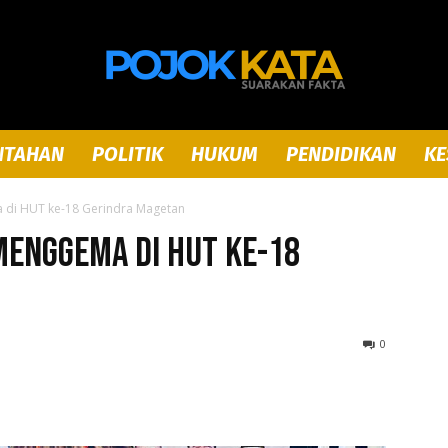
NTAHAN
POLITIK
HUKUM
PENDIDIKAN
KE
Pojok
di HUT ke-18 Gerindra Magetan
Menggema di HUT ke-18
Kata
0