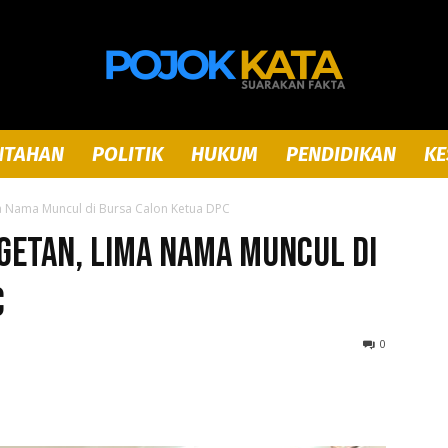
NTAHAN
POLITIK
HUKUM
PENDIDIKAN
KE
Pojok
a Nama Muncul di Bursa Calon Ketua DPC
getan, Lima Nama Muncul di
C
Kata
0