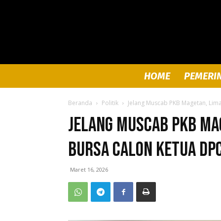
HOME
PEMERI
Beranda
Politik
Jelang Muscab PKB Magetan, Lim
Jelang Muscab PKB Ma
Bursa Calon Ketua DP
Maret 16, 2026