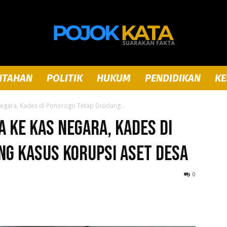
NTAHAN
POLITIK
HUKUM
PENDIDIKAN
KE
Pojok
egara, Kades di Ponorogo Tetap Disidang...
a ke Kas Negara, Kades di
ng Kasus Korupsi Aset Desa
Kata
0