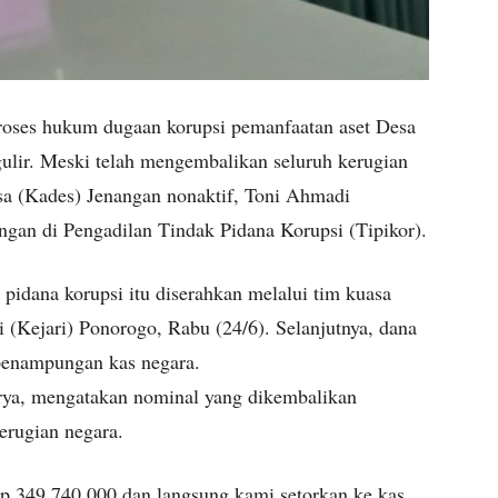
oses hukum dugaan korupsi pemanfaatan aset Desa
ulir. Meski telah mengembalikan seluruh kerugian
sa (Kades) Jenangan nonaktif, Toni Ahmadi
ngan di Pengadilan Tindak Pidana Korupsi (Tipikor).
 pidana korupsi itu diserahkan melalui tim kuasa
(Kejari) Ponorogo, Rabu (24/6). Selanjutnya, dana
 penampungan kas negara.
rya, mengatakan nominal yang dikembalikan
kerugian negara.
Rp 349.740.000 dan langsung kami setorkan ke kas