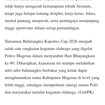
tidak hanya mengasah kemampuan teknik bermain,
tetapi juga belajar tentang disiplin, kerja keras, fokus,
mental pantang menyerah, serta pentingnya menjunjung
tinggi sportivitas dalam setiap pertandingan.
Turnamen Bulutangkis Kapolres Cup 2026 menjadi
salah satu rangkaian kegiatan olahraga yang digelar
Polres Magetan dalam menyambut Hari Bhayangkara
ke-80. Diharapkan, kejuaraan ini mampu melahirkan
atlet-atlet bulutangkis berbakat yang kelak dapat
mengharumkan nama Kabupaten Magetan di level yang
lebih tinggi, sekaligus memperkuat sinergi antara Polri
dan masyarakat melalui kegiatan olahraga. (Gal/PK)