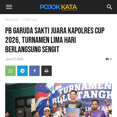
Beranda
Olahraga
PB Garuda Sakti Juara Kapolres Cup
2026, Turnamen Lima Hari
Berlangsung Sengit
Juni 27, 2026
0