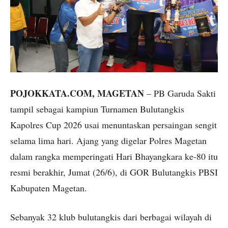
POJOKKATA.COM, MAGETAN
– PB Garuda Sakti
tampil sebagai kampiun Turnamen Bulutangkis
Kapolres Cup 2026 usai menuntaskan persaingan sengit
selama lima hari. Ajang yang digelar Polres Magetan
dalam rangka memperingati Hari Bhayangkara ke-80 itu
resmi berakhir, Jumat (26/6), di GOR Bulutangkis PBSI
Kabupaten Magetan.
Sebanyak 32 klub bulutangkis dari berbagai wilayah di