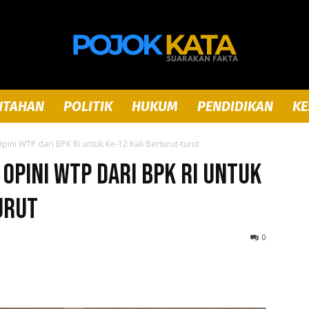
NTAHAN
POLITIK
HUKUM
PENDIDIKAN
KE
Pojok
ni WTP dari BPK RI untuk Ke-12 Kali Berturut-turut
Opini WTP dari BPK RI untuk
urut
Kata
0