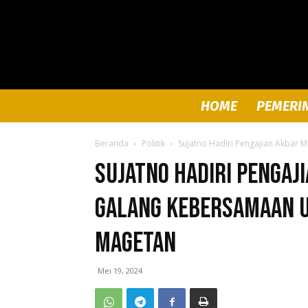
HOME
PEMERI
Beranda
Politik
Sujatno Hadiri Pengajian Akbar
Sujatno Hadiri Pengaj
Galang Kebersamaan 
Magetan
Mei 19, 2024