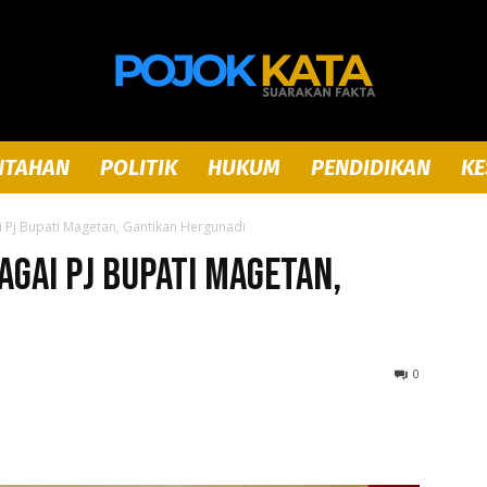
NTAHAN
POLITIK
HUKUM
PENDIDIKAN
KE
Pojok
i Pj Bupati Magetan, Gantikan Hergunadi
agai Pj Bupati Magetan,
Kata
0