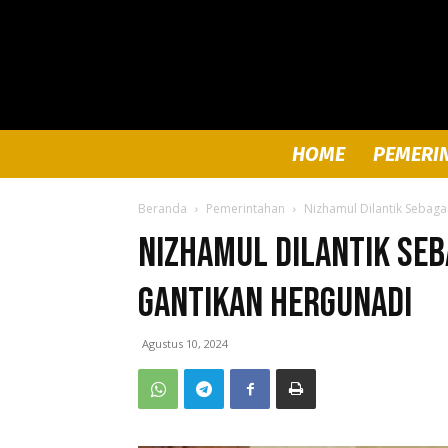
HOME
PEMERI
Beranda
Pemerintahan
Nizhamul Dilantik Sebaga
Nizhamul Dilantik Seb
Gantikan Hergunadi
Agustus 10, 2024