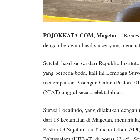
POJOKKATA.COM, Magetan
– Kontes
dengan beragam hasil survei yang mencua
Setelah hasil survei dari Republic Insti
yang berbeda-beda, kali ini Lembaga Surv
menempatkan Pasangan Calon (Paslon) 01
(NIAT) unggul secara elektabilitas.
Survei Localindo, yang dilakukan dengan
dari 18 kecamatan di Magetan, menunjukka
Paslon 03 Sujatno-Ida Yuhana Ulfa (JADI
Babussalam (HEBAT) di posisi 23,4%. Se