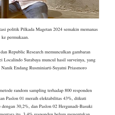
tasi politik Pilkada Magetan 2024 semakin memanas
t ke permukaan.
tute dan Republic Research memunculkan gambaran
ei Localindo Surabaya muncul hasil surveinya, yang
 Nanik Endang Rusminiarti-Suyatni Priasmoro
 metode random sampling terhadap 800 responden
n Paslon 01 meraih elektabilitas 43%, diikuti
) dengan 30,2%, dan Paslon 02 Hergunadi-Basuki
mentara itu, 3,4% responden belum menentukan