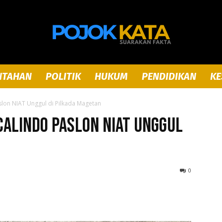
NTAHAN
POLITIK
HUKUM
PENDIDIKAN
KE
Pojok
aslon NIAT Unggul di Pilkada Magetan
ocalindo Paslon NIAT Unggul
Kata
0