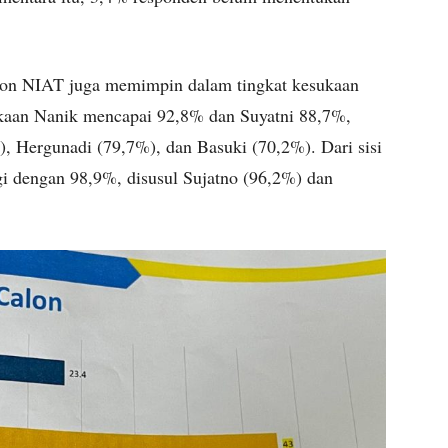
aslon NIAT juga memimpin dalam tingkat kesukaan
esukaan Nanik mencapai 92,8% dan Suyatni 88,7%,
, Hergunadi (79,7%), dan Basuki (70,2%). Dari sisi
ggi dengan 98,9%, disusul Sujatno (96,2%) dan