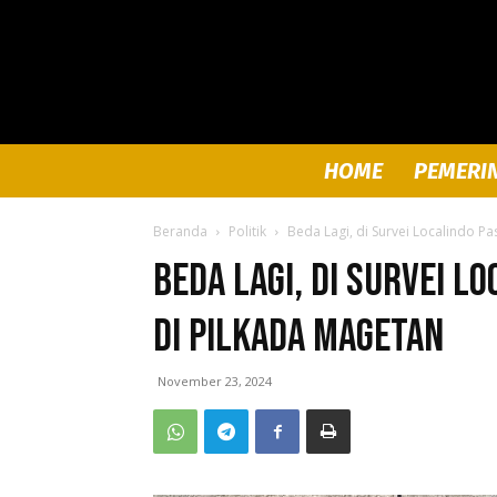
HOME
PEMERI
Beranda
Politik
Beda Lagi, di Survei Localindo P
Beda Lagi, di Survei L
di Pilkada Magetan
November 23, 2024