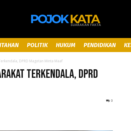
NTAHAN
POLITIK
HUKUM
PENDIDIKAN
KE
Pojok
Terkendala, DPRD Magetan Minta Maaf
arakat Terkendala, DPRD
Kata
0