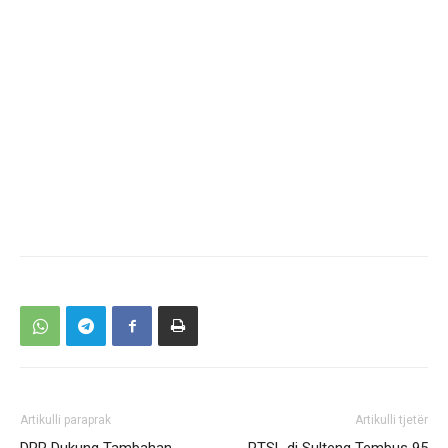
Artikulli paraprak
Artikulli tjetër
DPR Dukung Tambahan
PTSL di Sulteng Tembus 95