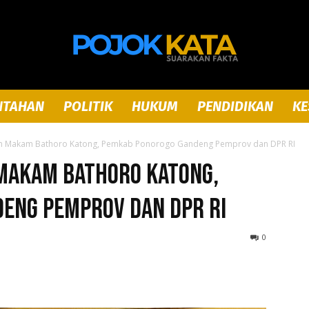
NTAHAN
POLITIK
HUKUM
PENDIDIKAN
KE
Pojok
san Makam Bathoro Katong, Pemkab Ponorogo Gandeng Pemprov dan DPR RI
 Makam Bathoro Katong,
eng Pemprov dan DPR RI
Kata
0