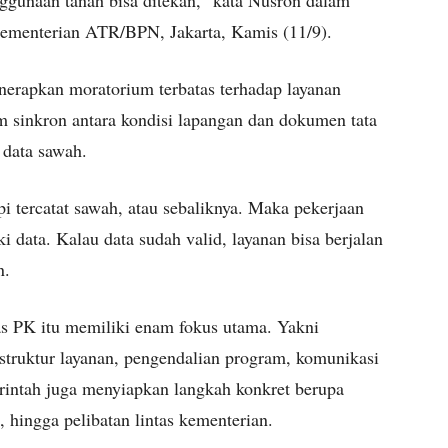
ggunaan tanah bisa ditekan,” kata Nusron dalam
ementerian ATR/BPN, Jakarta, Kamis (11/9).
rapkan moratorium terbatas terhadap layanan
m sinkron antara kondisi lapangan dan dokumen tata
 data sawah.
pi tercatat sawah, atau sebaliknya. Maka pekerjaan
 data. Kalau data sudah valid, layanan bisa berjalan
n.
as PK itu memiliki enam fokus utama. Yakni
rastruktur layanan, pengendalian program, komunikasi
merintah juga menyiapkan langkah konkret berupa
, hingga pelibatan lintas kementerian.