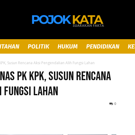
NTAHAN
POLITIK
HUKUM
PENDIDIKAN
KE
Pojok
PK, Susun Rencana Aksi Pengendalian Alih Fungsi Lahan
nas PK KPK, Susun Rencana
h Fungsi Lahan
Kata
0