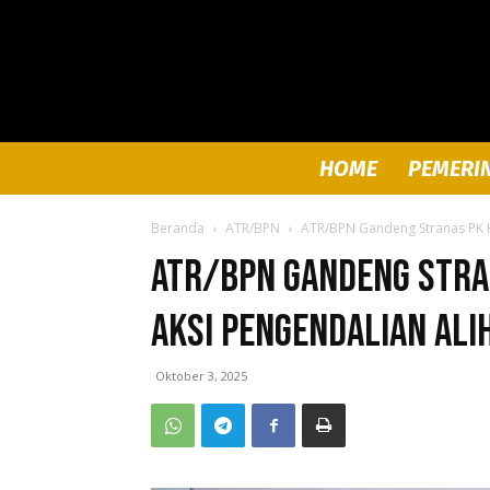
HOME
PEMERI
Beranda
ATR/BPN
ATR/BPN Gandeng Stranas PK K
ATR/BPN Gandeng Stra
Aksi Pengendalian Ali
Oktober 3, 2025