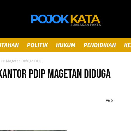
NTAHAN
POLITIK
HUKUM
PENDIDIKAN
KE
Pojok
 PDIP Magetan Diduga ODGJ
Kantor PDIP Magetan Diduga
Kata
0