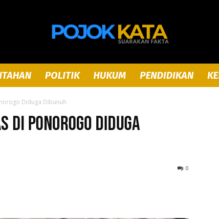
NTAHAN
POLITIK
HUKUM
PENDIDIKAN
KE
Pojok
onorogo Diduga Dibunuh
s di Ponorogo Diduga
Kata
0