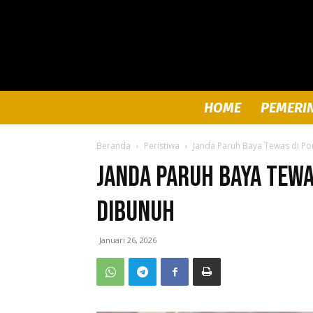
HOME
PEMERI
Beranda
Peristiwa
Janda Paruh Baya Tewas di P
Janda Paruh Baya Tewa
Dibunuh
Januari 26, 2026