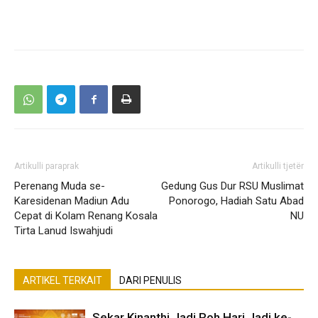
Artikulli paraprak
Artikulli tjetër
Perenang Muda se-
Gedung Gus Dur RSU Muslimat
Karesidenan Madiun Adu
Ponorogo, Hadiah Satu Abad
Cepat di Kolam Renang Kosala
NU
Tirta Lanud Iswahjudi
ARTIKEL TERKAIT
DARI PENULIS
Sekar Kinanthi Jadi Roh Hari Jadi ke-