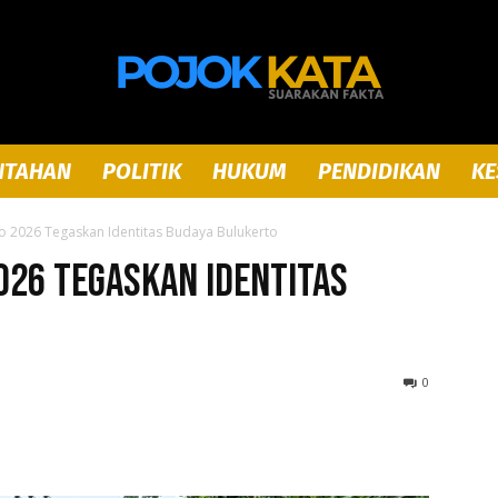
NTAHAN
POLITIK
HUKUM
PENDIDIKAN
KE
Pojok
 2026 Tegaskan Identitas Budaya Bulukerto
026 Tegaskan Identitas
Kata
0