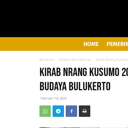
HOME
PEMERI
Beranda
Wisata dan Hiburan
Kirab Nrang Kusumo
Kirab Nrang Kusumo 2
Budaya Bulukerto
Februari 14, 2026