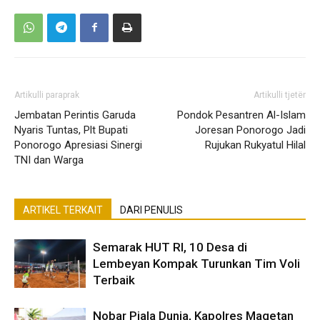
Artikulli paraprak
Artikulli tjetër
Jembatan Perintis Garuda
Pondok Pesantren Al-Islam
Nyaris Tuntas, Plt Bupati
Joresan Ponorogo Jadi
Ponorogo Apresiasi Sinergi
Rujukan Rukyatul Hilal
TNI dan Warga
ARTIKEL TERKAIT
DARI PENULIS
Semarak HUT RI, 10 Desa di
Lembeyan Kompak Turunkan Tim Voli
Terbaik
Nobar Piala Dunia, Kapolres Magetan