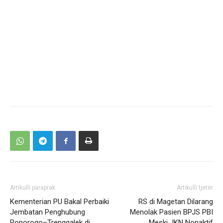
Artikulli paraprak
Artikulli tjetër
Kementerian PU Bakal Perbaiki
RS di Magetan Dilarang
Jembatan Penghubung
Menolak Pasien BPJS PBI
Ponorogo–Trenggalek di
Meski JKN Nonaktif