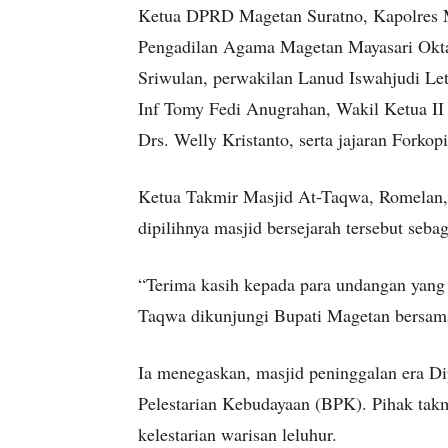
Ketua DPRD Magetan Suratno, Kapolres 
Pengadilan Agama Magetan Mayasari Okta
Sriwulan, perwakilan Lanud Iswahjudi L
Inf Tomy Fedi Anugrahan, Wakil Ketua I
Drs. Welly Kristanto, serta jajaran Fork
Ketua Takmir Masjid At-Taqwa, Romelan,
dipilihnya masjid bersejarah tersebut seba
“Terima kasih kepada para undangan yang t
Taqwa dikunjungi Bupati Magetan bersama
Ia menegaskan, masjid peninggalan era D
Pelestarian Kebudayaan (BPK). Pihak ta
kelestarian warisan leluhur.