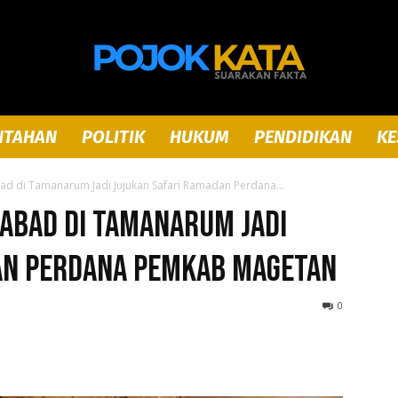
NTAHAN
POLITIK
HUKUM
PENDIDIKAN
KE
Pojok
ad di Tamanarum Jadi Jujukan Safari Ramadan Perdana...
 Abad di Tamanarum Jadi
an Perdana Pemkab Magetan
Kata
0