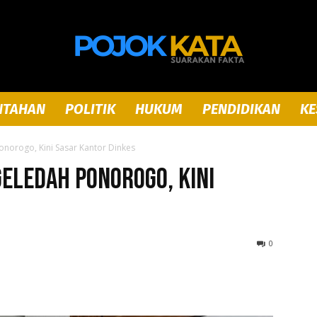
NTAHAN
POLITIK
HUKUM
PENDIDIKAN
KE
Pojok
onorogo, Kini Sasar Kantor Dinkes
Geledah Ponorogo, Kini
Kata
0