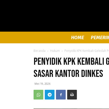
HOME
PEMERI
Beranda
Hukum
Penyidik KPK Kembali Geledah P
Penyidik KPK Kembali 
Sasar Kantor Dinkes
Mei 19, 2026