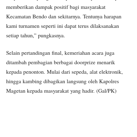
memberikan dampak positif bagi masyarakat
Kecamatan Bendo dan sekitarnya. Tentunya harapan
kami turnamen seperti ini dapat terus dilaksanakan
setiap tahun,” pungkasnya.
Selain pertandingan final, kemeriahan acara juga
ditambah pembagian berbagai doorprize menarik
kepada penonton. Mulai dari sepeda, alat elektronik,
hingga kambing dibagikan langsung oleh Kapolres
Magetan kepada masyarakat yang hadir. (Gal/PK)