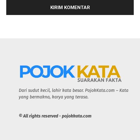
Dari sudut kecil, lahir kata besar. PojokKata.com – Kata
yang bermakna, karya yang terasa.
© All rights reserved - pojokkata.com