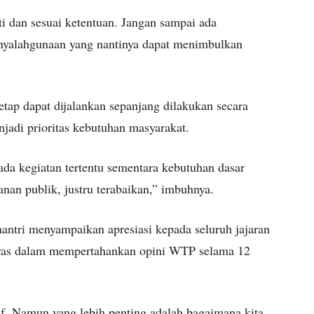
ti dan sesuai ketentuan. Jangan sampai ada
nyalahgunaan yang nantinya dapat menimbulkan
ap dapat dijalankan sepanjang dilakukan secara
njadi prioritas kebutuhan masyarakat.
ada kegiatan tertentu sementara kebutuhan dasar
yanan publik, justru terabaikan,” imbuhnya.
ntri menyampaikan apresiasi kepada seluruh jajaran
 keras dalam mempertahankan opini WTP selama 12
tif. Namun yang lebih penting adalah bagaimana kita