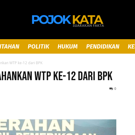
NTAHAN
POLITIK
HUKUM
PENDIDIKAN
KE
Pojok
nkan WTP ke-12 dari BPK
hankan WTP ke-12 dari BPK
0
Kata