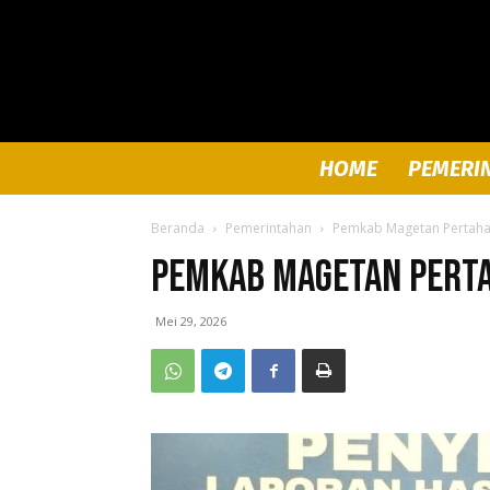
HOME
PEMERI
Beranda
Pemerintahan
Pemkab Magetan Pertaha
Pemkab Magetan Perta
Mei 29, 2026