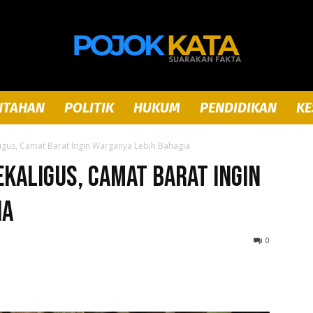
NTAHAN
POLITIK
HUKUM
PENDIDIKAN
KE
Pojok
ligus, Camat Barat Ingin Warganya Lebih Bahagia
ekaligus, Camat Barat Ingin
ia
Kata
0