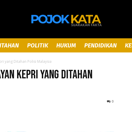
NTAHAN
POLITIK
HUKUM
PENDIDIKAN
KE
Pojok
ri yang Ditahan Polisi Malaysia
ayan Kepri yang Ditahan
Kata
0