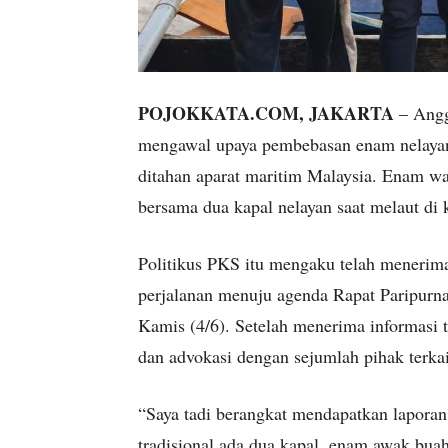
POJOKKATA.COM, JAKARTA
– Angg
mengawal upaya pembebasan enam nelayan 
ditahan aparat maritim Malaysia. Enam w
bersama dua kapal nelayan saat melaut di 
Politikus PKS itu mengaku telah menerima
perjalanan menuju agenda Rapat Paripurn
Kamis (4/6). Setelah menerima informasi 
dan advokasi dengan sejumlah pihak terkai
“Saya tadi berangkat mendapatkan laporan
tradisional ada dua kapal, enam awak buah