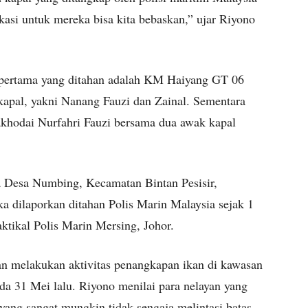
okasi untuk mereka bisa kita bebaskan,” ujar Riyono
l pertama yang ditahan adalah KM Haiyang GT 06
apal, yakni Nanang Fauzi dan Zainal. Sementara
khodai Nurfahri Fauzi bersama dua awak kapal
a Desa Numbing, Kecamatan Bintan Pesisir,
 dilaporkan ditahan Polis Marin Malaysia sejak 1
aktikal Polis Marin Mersing, Johor.
yan melakukan aktivitas penangkapan ikan di kawasan
da 31 Mei lalu. Riyono menilai para nelayan yang
yang sangat mungkin tidak sengaja melintasi batas