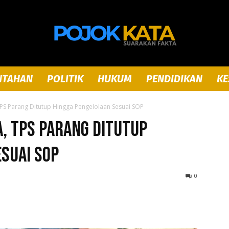
NTAHAN
POLITIK
HUKUM
PENDIDIKAN
KE
Pojok
PS Parang Ditutup Hingga Pengelolaan Sesuai SOP
, TPS Parang Ditutup
suai SOP
Kata
0