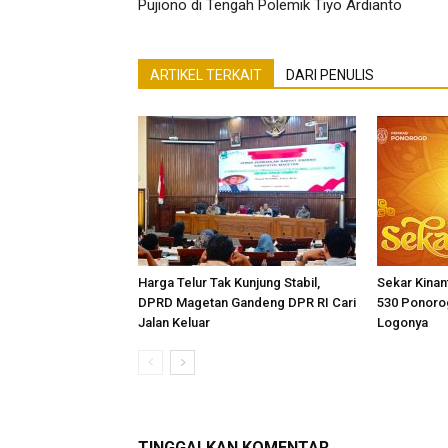
Pujiono di Tengah Polemik Tiyo Ardianto
ARTIKEL TERKAIT
DARI PENULIS
Harga Telur Tak Kunjung Stabil,
Sekar Kinant
DPRD Magetan Gandeng DPR RI Cari
530 Ponorog
Jalan Keluar
Logonya
TINGGALKAN KOMENTAR