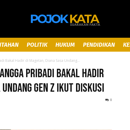
NTAHAN
POLITIK
HUKUM
PENDIDIKAN
KE
Pojok
di Bakal Hadir di Magetan, Diana Sasa Undang...
angga Pribadi Bakal Hadir
 Undang Gen Z Ikut Diskusi
Kata
0