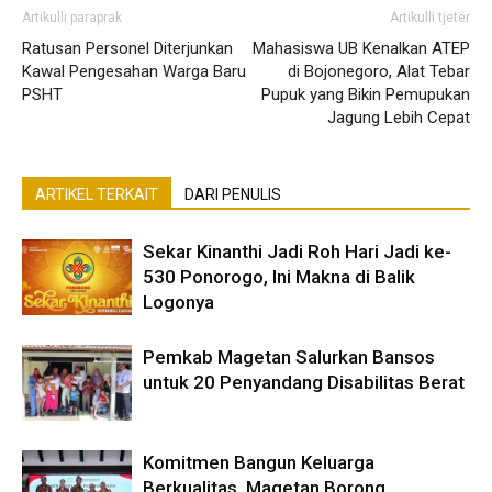
Artikulli paraprak
Artikulli tjetër
Ratusan Personel Diterjunkan
Mahasiswa UB Kenalkan ATEP
Kawal Pengesahan Warga Baru
di Bojonegoro, Alat Tebar
PSHT
Pupuk yang Bikin Pemupukan
Jagung Lebih Cepat
ARTIKEL TERKAIT
DARI PENULIS
Sekar Kinanthi Jadi Roh Hari Jadi ke-
530 Ponorogo, Ini Makna di Balik
Logonya
Pemkab Magetan Salurkan Bansos
untuk 20 Penyandang Disabilitas Berat
Komitmen Bangun Keluarga
Berkualitas, Magetan Borong