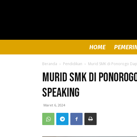
HOME
PEMERI
Beranda
Pendidikan
Murid SMK di Ponorogo Dapa
Murid SMK di Ponorogo
Speaking
Maret 6, 2024