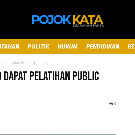
NTAHAN
POLITIK
HUKUM
PENDIDIKAN
KE
Pojok
t Pelatihan Public Speaking
 Dapat Pelatihan Public
Kata
0