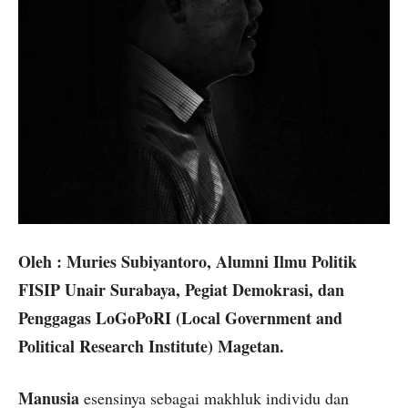
Oleh : Muries Subiyantoro, Alumni Ilmu Politik
FISIP Unair Surabaya, Pegiat Demokrasi, dan
Penggagas LoGoPoRI (Local Government and
Political Research Institute) Magetan.
Manusia
esensinya sebagai makhluk individu dan