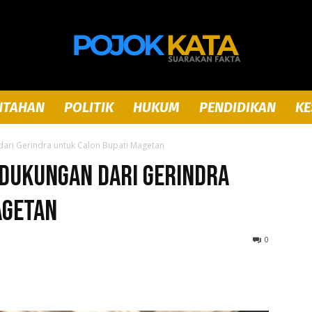
NTAHAN
POLITIK
HUKUM
PENDIDIKAN
KE
Pojok
ari Gerindra untuk Calon Bupati Magetan
 Dukungan dari Gerindra
agetan
Kata
0