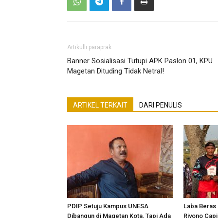
Artikulli paraprak
Banner Sosialisasi Tutupi APK Paslon 01, KPU
Magetan Dituding Tidak Netral!
ARTIKEL TERKAIT
DARI PENULIS
PDIP Setuju Kampus UNESA
Laba Beras R
Dibangun di Magetan Kota, Tapi Ada
Riyono Capi