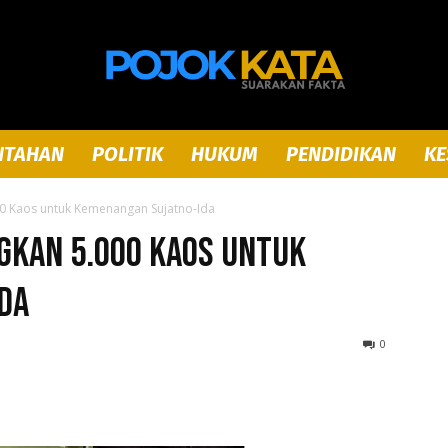
NTAHAN
POLITIK
HUKUM
PENDIDIKAN
KE
Pojok
0 Kaos untuk Kemenangan Sujatno-Ida
gkan 5.000 Kaos untuk
da
Kata
0