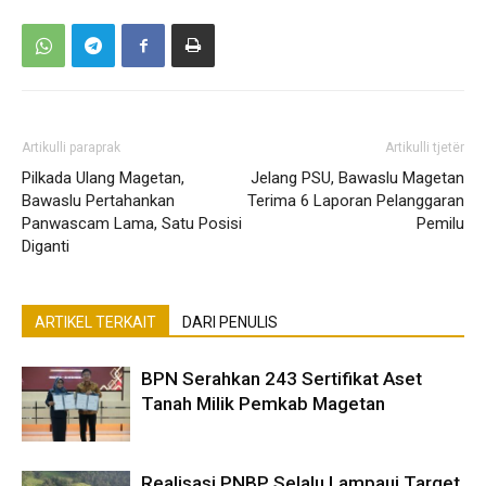
Artikulli paraprak
Artikulli tjetër
Pilkada Ulang Magetan,
Jelang PSU, Bawaslu Magetan
Bawaslu Pertahankan
Terima 6 Laporan Pelanggaran
Panwascam Lama, Satu Posisi
Pemilu
Diganti
ARTIKEL TERKAIT
DARI PENULIS
BPN Serahkan 243 Sertifikat Aset
Tanah Milik Pemkab Magetan
Realisasi PNBP Selalu Lampaui Target,