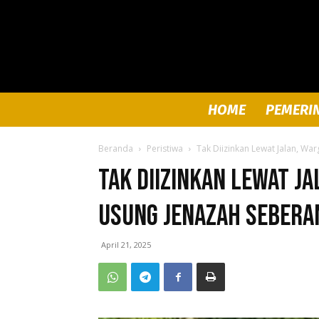
HOME
PEMERI
Beranda
Peristiwa
Tak Diizinkan Lewat Jalan, Wa
Tak Diizinkan Lewat J
Usung Jenazah Sebera
April 21, 2025