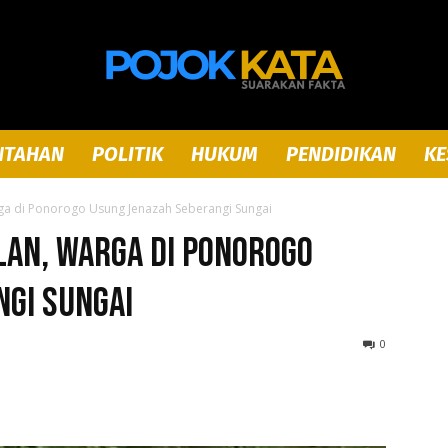
NTAHAN
POLITIK
HUKUM
PENDIDIKAN
KE
Pojok
rga di Ponorogo Usung Jenazah Seberangi Sungai
alan, Warga di Ponorogo
ngi Sungai
Kata
0