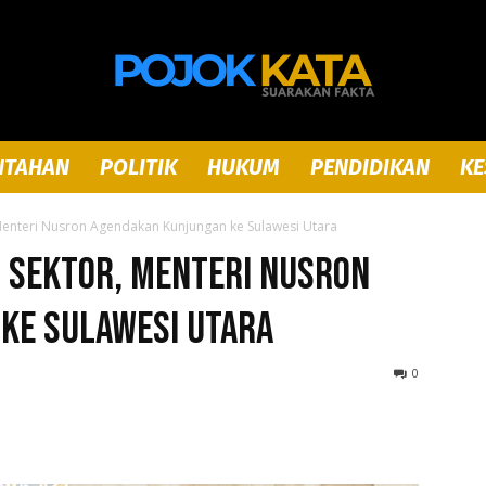
NTAHAN
POLITIK
HUKUM
PENDIDIKAN
KE
Pojok
, Menteri Nusron Agendakan Kunjungan ke Sulawesi Utara
s Sektor, Menteri Nusron
ke Sulawesi Utara
Kata
0