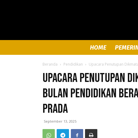
HOME
PEMERI
Beranda
Pendidikan
Upacara Penutupan Dikmata 
Upacara Penutupan Dik
Bulan Pendidikan Ber
Prada
September 13, 2025