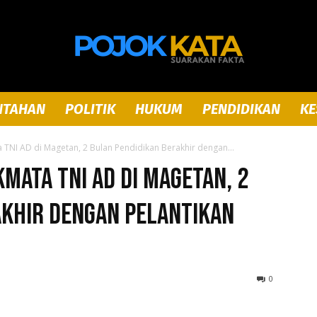
NTAHAN
POLITIK
HUKUM
PENDIDIKAN
KE
Pojok
TNI AD di Magetan, 2 Bulan Pendidikan Berakhir dengan...
mata TNI AD di Magetan, 2
akhir dengan Pelantikan
Kata
0