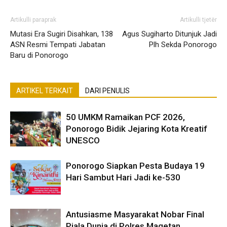
Artikulli paraprak
Artikulli tjetër
Mutasi Era Sugiri Disahkan, 138
Agus Sugiharto Ditunjuk Jadi
ASN Resmi Tempati Jabatan
Plh Sekda Ponorogo
Baru di Ponorogo
ARTIKEL TERKAIT
DARI PENULIS
50 UMKM Ramaikan PCF 2026,
Ponorogo Bidik Jejaring Kota Kreatif
UNESCO
Ponorogo Siapkan Pesta Budaya 19
Hari Sambut Hari Jadi ke-530
Antusiasme Masyarakat Nobar Final
Piala Dunia di Polres Magetan