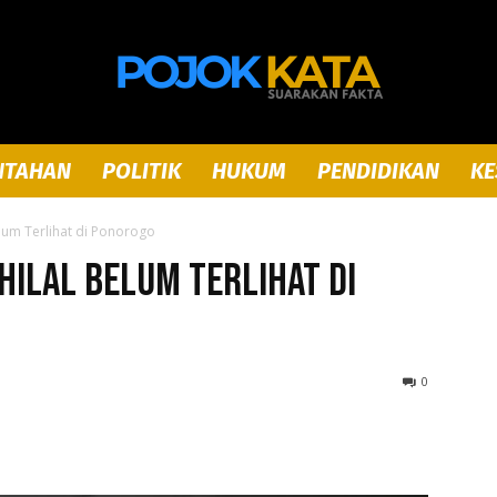
NTAHAN
POLITIK
HUKUM
PENDIDIKAN
KE
Pojok
elum Terlihat di Ponorogo
Hilal Belum Terlihat di
Kata
0