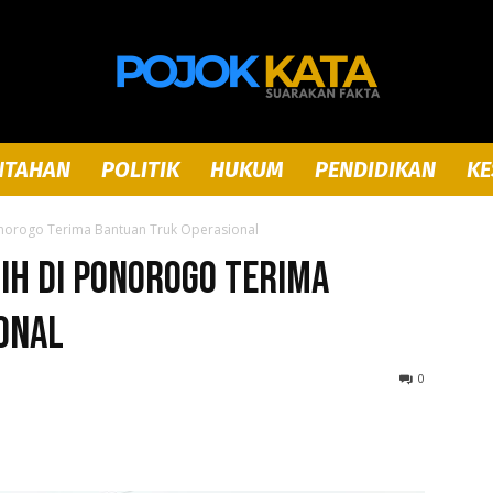
NTAHAN
POLITIK
HUKUM
PENDIDIKAN
KE
Pojok
onorogo Terima Bantuan Truk Operasional
ih di Ponorogo Terima
onal
Kata
0