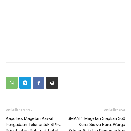
Artikulli paraprak
Artikulli tjetër
Kapolres Magetan Kawal
SMAN 1 Magetan Siapkan 360
Pengadaan Telur untuk SPPG
Kursi Siswa Baru, Warga
Prioritaskan Peternak Lokal
Sekitar Sekolah Diprioritaskan