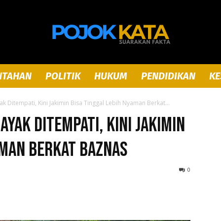
NTAHAN
POLITIK
HUKUM
PENDIDIKAN
KE
Pojok
 Ditempati, Kini Jakimin Bisa Tinggal Lebih Nyaman Berkat...
yak Ditempati, Kini Jakimin
aman Berkat Baznas
Kata
0