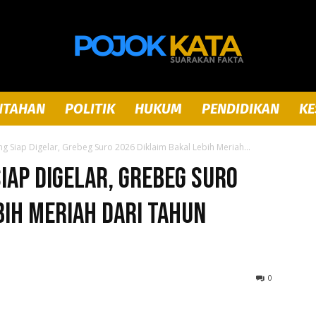
NTAHAN
POLITIK
HUKUM
PENDIDIKAN
KE
Pojok
 Siap Digelar, Grebeg Suro 2026 Diklaim Bakal Lebih Meriah...
iap Digelar, Grebeg Suro
bih Meriah dari Tahun
Kata
0