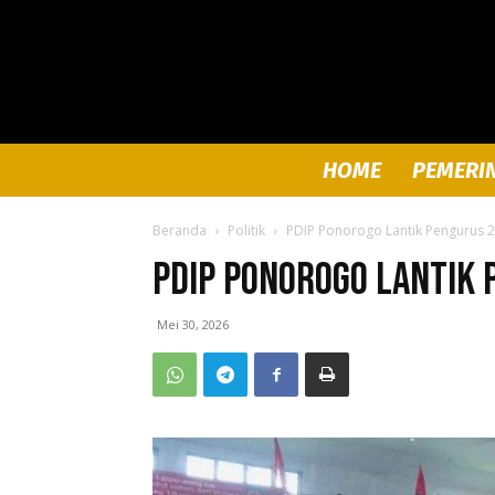
HOME
PEMERI
Beranda
Politik
PDIP Ponorogo Lantik Pengurus 
PDIP Ponorogo Lantik
Mei 30, 2026