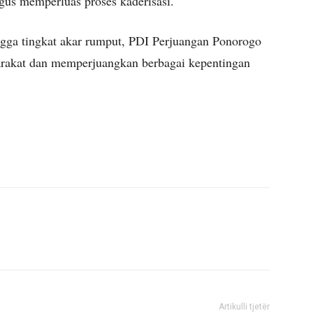
igus memperluas proses kaderisasi.
ngga tingkat akar rumput, PDI Perjuangan Ponorogo
yarakat dan memperjuangkan berbagai kepentingan
Artikulli tjetër